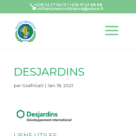
+228 22 27 04 13 / +228 91 42 88 88
milleniummicrofinance@yahoo.fr
DESJARDINS
par
GoafricaO
|
Jan 18, 2021
LIENS UTILES