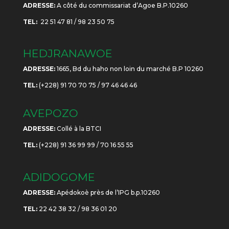
ADRESSE:
A côté du commissariat d’Agoe B.P.10260
TEL:
22 51 47 81 / 98 23 50 75
HEDJRANAWOE
ADRESSE:
1665, Bd du haho non loin du marché B.P 10260
TEL:
(+228) 91 70 70 75 / 97 46 46 46
AVEPOZO
ADRESSE:
Collé à la BTCI
TEL:
(+228) 91 36 99 99 / 70 16 55 55
ADIDOGOME
ADRESSE:
Apédokoè près de l’IPG b.p.10260
TEL:
22 42 38 32 / 98 36 01 20