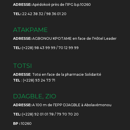
ADRESSE:
Apédokoè près de l’IPG b.p.10260
TEL:
22 42 38 32 / 98 36 01 20
ATAKPAME
ADRESSE:
AGBONOU KPOTAME en face de l’Hôtel Leader
TEL:
(+228) 98 43 99 99 / 70 12 99 99
TOTSI
ADRESSE
: Totsi en face de la pharmacie Solidarité
TEL
: (+228) 93 24 73 71
DJAGBLE, ZIO
ADRESSE:
A 100 m de l’EPP DJAGBLE à Abolavémonou
TEL:
(+228) 92 01 01 78 / 79 70 70 20
BP :
10260