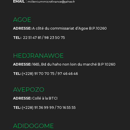
EMAIL
:
milleniummicrofinance@yahoo.fr
AGOE
ADRESSE:
A côté du commissariat d’Agoe B.P.10260
TEL:
22 51 47 81 / 98 23 50 75
HEDJRANAWOE
ADRESSE:
1665, Bd du haho non loin du marché B.P 10260
TEL:
(+228) 91 70 70 75 / 97 46 46 46
AVEPOZO
ADRESSE:
Collé à la BTCI
TEL:
(+228) 91 36 99 99 / 70 16 55 55
ADIDOGOME