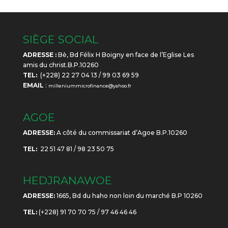
SIÈGE SOCIAL
ADRESSE :
Bè, Bd Félix H Boigny en face de l’Eglise Les
amis du christ.B.P.10260
TEL:
(+228) 22 27 04 13 / 99 03 69 59
EMAIL
:
milleniummicrofinance@yahoo.fr
AGOE
ADRESSE:
A côté du commissariat d’Agoe B.P.10260
TEL:
22 51 47 81 / 98 23 50 75
HEDJRANAWOE
ADRESSE:
1665, Bd du haho non loin du marché B.P 10260
TEL:
(+228) 91 70 70 75 / 97 46 46 46