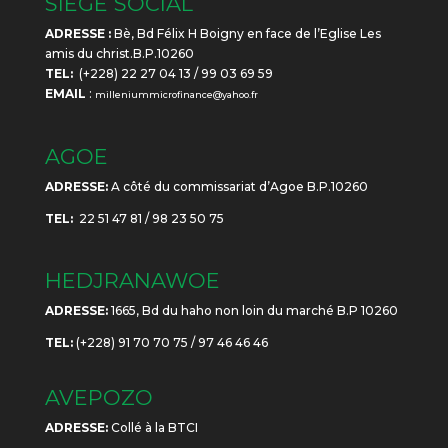
SIÈGE SOCIAL
ADRESSE :
Bè, Bd Félix H Boigny en face de l’Eglise Les
amis du christ.B.P.10260
TEL:
(+228) 22 27 04 13 / 99 03 69 59
EMAIL
:
milleniummicrofinance@yahoo.fr
AGOE
ADRESSE:
A côté du commissariat d’Agoe B.P.10260
TEL:
22 51 47 81 / 98 23 50 75
HEDJRANAWOE
ADRESSE:
1665, Bd du haho non loin du marché B.P 10260
TEL:
(+228) 91 70 70 75 / 97 46 46 46
AVEPOZO
ADRESSE:
Collé à la BTCI