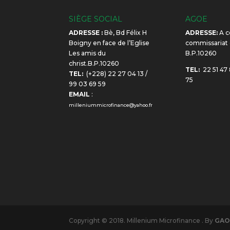
SIÈGE SOCIAL
AGOE
ADRESSE :
Bè, Bd Félix H
ADRESSE:
A c
Boigny en face de l’Eglise
commissariat
Les amis du
B.P.10260
christ.B.P.10260
TEL:
22 51 47 
TEL:
(+228) 22 27 04 13 /
75
99 03 69 59
EMAIL
:
milleniummicrofinance@yahoo.fr
Copyright © 2018. Millenium Microfinance . By
GA