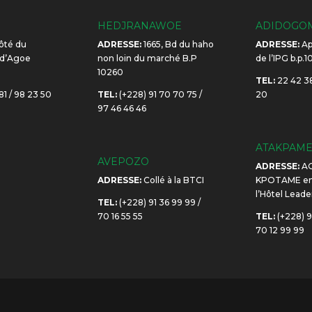
HEDJRANAWOE
ADIDOGO
ôté du
ADRESSE:
1665, Bd du haho
ADRESSE:
Ap
 d’Agoe
non loin du marché B.P
de l’IPG b.p.
10260
TEL:
22 42 38
81 / 98 23 50
TEL:
(+228) 91 70 70 75 /
20
97 46 46 46
ATAKPAM
AVEPOZO
ADRESSE:
A
ADRESSE:
Collé à la BTCI
KPOTAME en 
l’Hôtel Leade
TEL:
(+228) 91 36 99 99 /
70 16 55 55
TEL:
(+228) 9
70 12 99 99
O