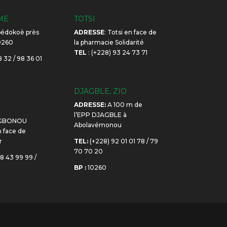
ME
TOTSI
édokoè près
ADRESSE
: Totsi en face de
10260
la pharmacie Solidarité
TEL
: (+228) 93 24 73 71
 32 / 98 36 01
DJAGBLE, ZIO
ADRESSE:
A 100 m de
E
l’EPP DJAGBLE à
GBONOU
Abolavémonou
face de
r
TEL:
(+228) 92 01 01 78 / 79
70 70 20
8 43 99 99 /
BP :
10260