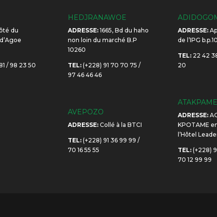
HEDJRANAWOE
ADIDOGO
ôté du
ADRESSE:
1665, Bd du haho
ADRESSE:
Ap
 d’Agoe
non loin du marché B.P
de l’IPG b.p.
10260
TEL:
22 42 38
81 / 98 23 50
TEL:
(+228) 91 70 70 75 /
20
97 46 46 46
ATAKPAM
AVEPOZO
ADRESSE:
A
ADRESSE:
Collé à la BTCI
KPOTAME en 
l’Hôtel Leade
TEL:
(+228) 91 36 99 99 /
70 16 55 55
TEL:
(+228) 9
70 12 99 99
O