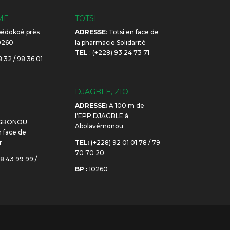
ME
TOTSI
édokoè près
ADRESSE
: Totsi en face de
10260
la pharmacie Solidarité
TEL
: (+228) 93 24 73 71
 32 / 98 36 01
DJAGBLE, ZIO
ADRESSE:
A 100 m de
E
l’EPP DJAGBLE à
GBONOU
Abolavémonou
face de
r
TEL:
(+228) 92 01 01 78 / 79
70 70 20
8 43 99 99 /
BP :
10260