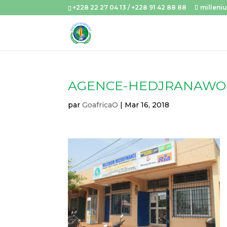
+228 22 27 04 13 / +228 91 42 88 88
milleni
AGENCE-HEDJRANAWO
par
GoafricaO
|
Mar 16, 2018