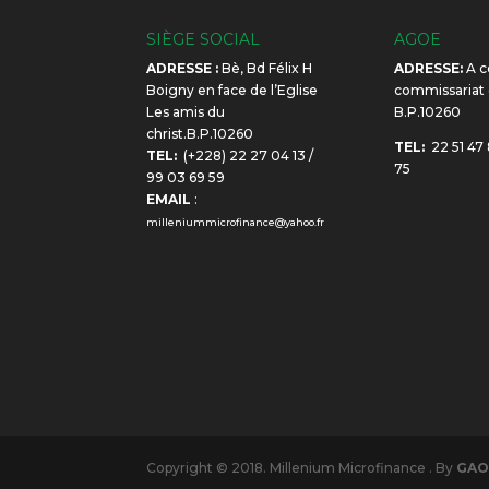
SIÈGE SOCIAL
AGOE
ADRESSE :
Bè, Bd Félix H
ADRESSE:
A c
Boigny en face de l’Eglise
commissariat
Les amis du
B.P.10260
christ.B.P.10260
TEL:
22 51 47 
TEL:
(+228) 22 27 04 13 /
75
99 03 69 59
EMAIL
:
milleniummicrofinance@yahoo.fr
Copyright © 2018. Millenium Microfinance . By
GA