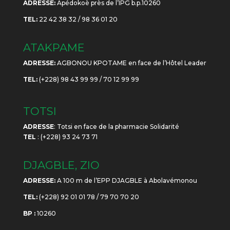
ADRESSE:
Apédokoè près de l’IPG b.p.10260
TEL:
22 42 38 32 / 98 36 01 20
ATAKPAME
ADRESSE:
AGBONOU KPOTAME en face de l’Hôtel Leader
TEL:
(+228) 98 43 99 99 / 70 12 99 99
TOTSI
ADRESSE
: Totsi en face de la pharmacie Solidarité
TEL
: (+228) 93 24 73 71
DJAGBLE, ZIO
ADRESSE:
A 100 m de l’EPP DJAGBLE à Abolavémonou
TEL:
(+228) 92 01 01 78 / 79 70 70 20
BP :
10260