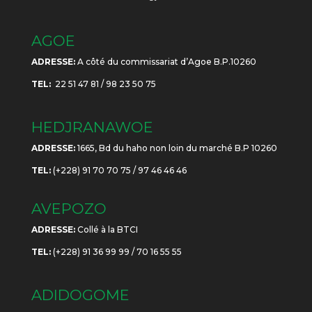
AGOE
ADRESSE:
A côté du commissariat d’Agoe B.P.10260
TEL:
22 51 47 81 / 98 23 50 75
HEDJRANAWOE
ADRESSE:
1665, Bd du haho non loin du marché B.P 10260
TEL:
(+228) 91 70 70 75 / 97 46 46 46
AVEPOZO
ADRESSE:
Collé à la BTCI
TEL:
(+228) 91 36 99 99 / 70 16 55 55
ADIDOGOME