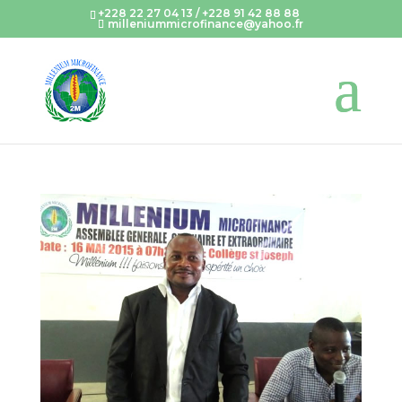
+228 22 27 04 13 / +228 91 42 88 88
milleniummicrofinance@yahoo.fr