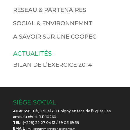
RÉSEAU & PARTENAIRES
SOCIAL & ENVIRONNEMNT
A SAVOIR SUR UNE COOPEC
ACTUALITÉS
BILAN DE L’EXERCICE 2014
SIÈGE SOCIAL
ADRESSE :
Bè, Bd Félix H Boigny en face de l’Eglise Les
amis du christ.B.P.10260
TEL:
(+228) 22 27 04 13 / 99 03 69 59
EMAIL
:
milleniummicrofinance@yahoo.fr