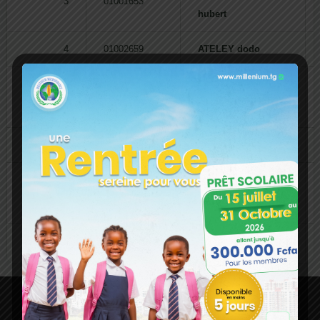
3
01001653
hubert
4
01002659
ATELEY dodo
SEMAGNON
5
01003234
honamé
6
01003564
PAWINA eyana
TOSSAH erica
7
01003600
rachel B.
LAMBONI
8
01003832
Yempabou
9
01004036
KONDO-ANI meheza
SIÈGE SOCIAL