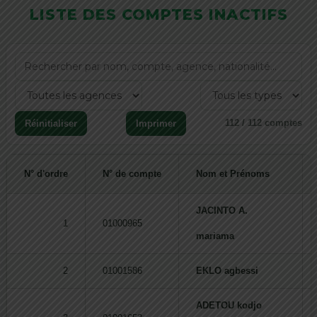
LISTE DES COMPTES INACTIFS
112 / 112 comptes
Réinitialiser
Imprimer
N° d'ordre
N° de compte
Nom et Prénoms
JACINTO A.
1
01000965
mariama
2
01001586
EKLO agbessi
ADETOU kodjo