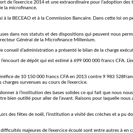
ort de l’exercice 2014 et une extraordinaire pour l’adoption d
de la microfinance.
ussi à la BECEAO et à la Commission Bancaire. Dans cette loi on p
auses dans nos statuts et des dispositions qui peuvent nous per
irecteur Général de la Microfinance Millenium.
 conseil d’administration a présenté le bilan de la charge exécuté
r l’encourt de dépôt qui est estimé à 699 000 000 francs CFA. L’e
bénéfice de 10 150 000 francs CFA en 2013 contre 9 983 528fran
s charges survenues au cours de l’exercice.
r donner à l’institution des bases solides ce qui fait que nous 
être bien outillé pour aller de l’avant. Raisons pour laquelle no
ors des fêtes de noël, l’institution a visité des crèches et a pu d
 difficultés majeures de l’exercice écoulé sont entre autres à en 