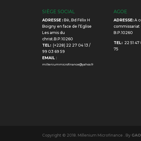
SIÈGE SOCIAL
AGOE
ADRESSE :
Bè, Bd Félix H
ADRESSE:
A c
Boigny en face de l’Eglise
commissariat
Les amis du
B.P.10260
christ.B.P.10260
TEL:
22 51 47 
TEL:
(+228) 22 27 04 13 /
75
99 03 69 59
EMAIL
:
milleniummicrofinance@yahoo.fr
Copyright © 2018. Millenium Microfinance . By
GA