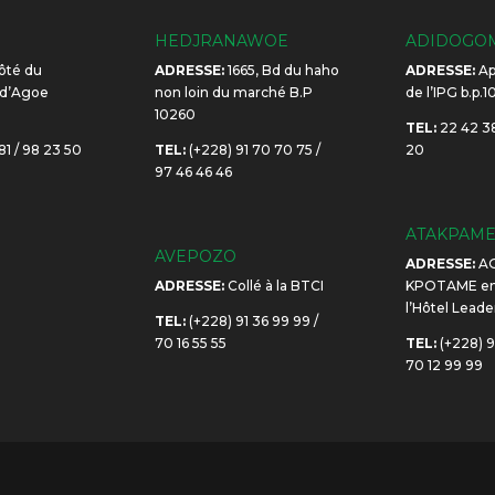
HEDJRANAWOE
ADIDOGO
ôté du
ADRESSE:
1665, Bd du haho
ADRESSE:
Ap
 d’Agoe
non loin du marché B.P
de l’IPG b.p.
10260
TEL:
22 42 38
81 / 98 23 50
TEL:
(+228) 91 70 70 75 /
20
97 46 46 46
ATAKPAM
AVEPOZO
ADRESSE:
A
ADRESSE:
Collé à la BTCI
KPOTAME en 
l’Hôtel Leade
TEL:
(+228) 91 36 99 99 /
70 16 55 55
TEL:
(+228) 9
70 12 99 99
O