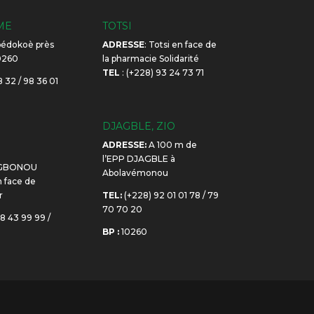
ME
TOTSI
édokoè près
ADRESSE
: Totsi en face de
10260
la pharmacie Solidarité
TEL
: (+228) 93 24 73 71
 32 / 98 36 01
DJAGBLE, ZIO
ADRESSE:
A 100 m de
E
l’EPP DJAGBLE à
GBONOU
Abolavémonou
face de
r
TEL:
(+228) 92 01 01 78 / 79
70 70 20
8 43 99 99 /
BP :
10260