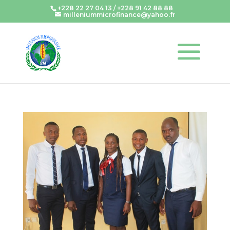
+228 22 27 04 13 / +228 91 42 88 88
milleniummicrofinance@yahoo.fr