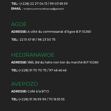
TEL:
(+228) 22 27 04 13 / 99 03 69 59
EMAIL
:
milleniummicrofinance@yahoo.fr
AGOE
ADRESSE:
A côté du commissariat d’Agoe B.P.10260
TEL:
22 51 47 81 / 98 23 50 75
HEDJRANAWOE
ADRESSE:
1665, Bd du haho non loin du marché B.P 10260
TEL:
(+228) 91 70 70 75 / 97 46 46 46
AVEPOZO
ADRESSE:
Collé à la BTCI
TEL:
(+228) 91 36 99 99 / 70 16 55 55