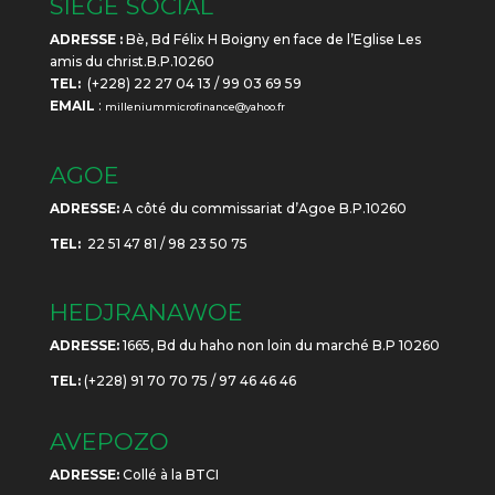
SIÈGE SOCIAL
ADRESSE :
Bè, Bd Félix H Boigny en face de l’Eglise Les
amis du christ.B.P.10260
TEL:
(+228) 22 27 04 13 / 99 03 69 59
EMAIL
:
milleniummicrofinance@yahoo.fr
AGOE
ADRESSE:
A côté du commissariat d’Agoe B.P.10260
TEL:
22 51 47 81 / 98 23 50 75
HEDJRANAWOE
ADRESSE:
1665, Bd du haho non loin du marché B.P 10260
TEL:
(+228) 91 70 70 75 / 97 46 46 46
AVEPOZO
ADRESSE:
Collé à la BTCI